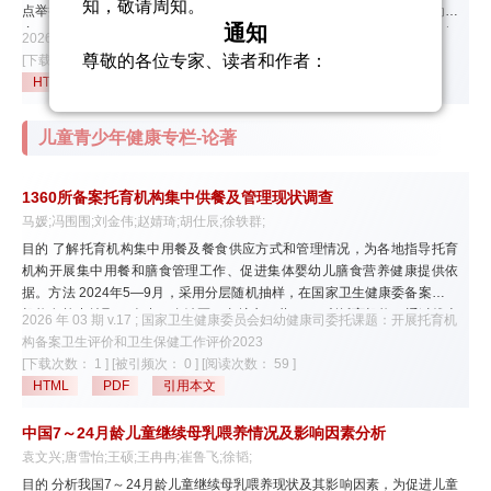
知，敬请周知。
点举措，其呈现出系统关注健康问题、全面设置目标体系、升级细化行动内
通知
容、强化社会共治理念的新特征。医校协同是应对我国儿童青少年健康问
2026 年 03 期 v.17 ; 科技部重点研发计划课题项目(2024YFC2707901)
题、破解传统困境的必然选择，也是呼应“五健行动”整体要求、实现关口前
尊敬的各位专家、读者和作者：
[下载次数： 13 ]
[被引频次： 0 ]
[阅读次数： 71 ]
移的有效路径。本文结合“五健行动”核心目标，立足当前儿童青少年健康管
HTML
PDF
引用本文
编辑部近日收到作者反馈，有人冒充
理工作短板与医校协同实践瓶颈，系统剖析医校协同推进“五健行动”的核心
本刊编辑发送不实邮件，要求已刊登文章
难点与关键症结，提出医校协同不仅需要机制协同、服务协同、数据协同，
儿童青少年健康专栏-论著
还要通过保障资源投入，发展数智技术，以及加强标准与指南建设来解决激
的作者添加工作人员微信。在此，编辑部
励机制不明确、地区资源不均衡、人力队伍不充分的挑战，以驱动儿童青少
特向广大专家/作者严正声明：本刊官方唯
年“五健”促进行动计划高质量实施。
1360所备案托育机构集中供餐及管理现状调查
zgfyws@ncwchnhc.org.cn
一邮箱为
；唯一
马媛;冯围围;刘金伟;赵婧琦;胡仕辰;徐轶群;
投稿渠道为中国妇幼卫生杂志网上投稿采
目的 了解托育机构集中用餐及餐食供应方式和管理情况，为各地指导托育
编系统，投稿链接为：
机构开展集中用餐和膳食管理工作、促进集体婴幼儿膳食营养健康提供依
https://yzws.cbpt.cnki.net/；编辑部地址：
据。方法 2024年5—9月，采用分层随机抽样，在国家卫生健康委备案托育
机构名单中抽取27个省（自治区、直辖市）共1 360所托育机构，通过线上
北京市海淀区大慧寺路12号。请您务必与
2026 年 03 期 v.17 ; 国家卫生健康委员会妇幼健康司委托课题：开展托育机
问卷调查方法，对托育机构的集中用餐及餐食供应相关情况进行调查。结果
构备案卫生评价和卫生保健工作评价2023
投稿前认真阅读本刊稿约，按按照相关要
1 360所托育机构中，有96.9%为婴幼儿提供膳食。不同地区、机构所在
[下载次数： 1 ]
[被引频次： 0 ]
[阅读次数： 59 ]
求规范稿件格式和内容后再进行投稿。
地、收托形式的托育机构集中用餐比例差异均有统计学意义（均
HTML
PDF
引用本文
本刊没有与任何论文代理、中介机构
P<0.05）；集中用餐以3餐为主，占39.9%。提供集中用餐的托育机构中，
1 179所为自有食堂供餐（89.5%）,2.0%为集团食堂配送，8.0%选择外送
合作，也不接受任何论文代理、中介机构
中国7～24月龄儿童继续母乳喂养情况及影响因素分析
餐；东部地区外送餐比例（18.8%）高于中部（2.7%）和西部（3.8%）地
袁文兴;唐雪怡;王硕;王冉冉;崔鲁飞;徐韬;
的投稿；任何以个人名义要求汇款或转账
区；市级及乡级托育机构外送餐比例（10.4%、15.0%）高于县级（3.9%）
目的 分析我国7～24月龄儿童继续母乳喂养现状及其影响因素，为促进儿童
的信息均为虚假诈骗行为。
和村级（3.5%）托育机构；独立托育机构外送餐比例（9.8%）高于托幼一