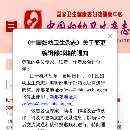
《中国妇幼卫生杂志》关于变更
编辑部邮箱的通知
尊敬的各位专家、读者、作者及合作伙
本期目次
过刊浏览
被引排行
下载排行
伴：
由于机构改革，自即日起，《中国妇
幼卫生杂志》编辑部电子邮箱地址将进行
儿童青少年健康专栏-述评
调整。原邮箱地址
zgfyws@chinawch.org.cn
将停止使用，
新邮箱地址为
以“医校协同”为引擎 驱动儿童青少年“五健”促进行动计划高质量
zgfyws@ncwchnhc.org.cn
。
实施
敬告各位专家、读者、作者及合作伙
宋逸;
伴，请及时更新您的联系信息，以确保今
《儿童青少年“五健”促进行动计划（2026—2030年）》（以下简称“五健行
后交流沟通和稿件投递顺利进行。特此通
动”）的出台是落实我国“人口高质量发展”战略、全面提高人口健康素质的重