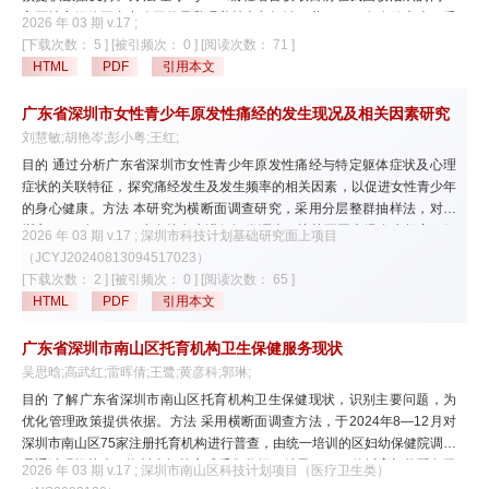
指数、腹围、体脂百分比、脂肪质量指数、内脏脂肪面积、骨骼肌比率、瘦
主要社交媒体平台中公开的母乳喂养帖文与评论，共59 064条有效文本。采
体重比率）与血压之间存在相关性。不同体型组间收缩压和舒张压差异均有
2026 年 03 期 v.17 ;
用标准化预处理流程进行数据清洗、中文分词与停用词过滤。利用潜在狄利
统计学意义（均P<0.05），其中超重和肥胖儿童的血压偏高检出率分别为
[下载次数： 5 ]
[被引频次： 0 ]
[阅读次数： 71 ]
克雷分配（latent dirichlet allocation,LDA）主题模型提取潜在主题，并结
49.33%和56.25%，正常和消瘦儿童的血压偏高检出率分别为27.77%和
HTML
PDF
引用本文
合（HowNet）情感词典与ROST CM 6.0内容挖掘系统开展情感分析。结果
13.43%。二元logistic回归结果显示，体质指数（OR=1.18,95%CI:1.12～
共识别8个与母乳喂养密切相关的主题，涵盖夜醒困扰、哺乳疼痛、喂养方
1.25）、腹围（OR=1.07,95%CI:1.05～1.10）、体脂百分比
广东省深圳市女性青少年原发性痛经的发生现况及相关因素研究
式选择、情绪表达与亲子互动等核心内容。整体情绪以积极（45.6%）和中
（OR=1.05,95%CI:1.03～1.08）、脂肪质量指数（OR=1.23,95%CI:1.14
刘慧敏;胡艳岑;彭小粤;王红;
性（42.3%）为主，但在“哺乳困难与母亲负担”“照护压力与生活化吐槽”等
～1.32）和内脏脂肪面积（OR=1.02,95%CI:1.01～1.02）与血压偏高发生
目的 通过分析广东省深圳市女性青少年原发性痛经与特定躯体症状及心理
主题中消极情绪相对聚集。结论 社交平台中的母乳喂养讨论呈现生活化、
风险呈正向关联，瘦体重比率（OR=0.95,95%CI:0.93～0.97）和骨骼肌比
症状的关联特征，探究痛经发生及发生频率的相关因素，以促进女性青少年
情境化和情绪化特点，提示健康教育应结合妇幼卫生工作框架，围绕孕产期
率（OR=0.91,95%CI:0.87～0.95）与血压偏高发生风险呈负向关联。结论
的身心健康。方法 本研究为横断面调查研究，采用分层整群抽样法，对深
连续服务、哺乳技术支持、家庭参与和情绪支持开展更具情境性的精准指
广东省6～17岁中小学生的体成分指标存在明显性别差异，且与血压偏高存
圳市1 986名10～19岁在校女生进行问卷调查，比较不同痛经发生频率下躯
导。可利用社交媒体平台的传播特征，通过嵌入式科普、专业引导和同伴支
2026 年 03 期 v.17 ; 深圳市科技计划基础研究面上项目
在关联。因此，在儿童青少年高血压预防保健方面，应重视其体成分变化，
体和心理特征差异，采用logistic回归分析对痛经发生及发生频率的相关因素
持机制，构建更精准、可及和持续的母乳喂养促进体系。
（JCYJ20240813094517023）
尤其是体脂的异常，以期更加有效地预防儿童高血压的发生。
进行分析。结果 深圳市青少年女生原发性痛经的发生率为70.95%(1 409/1
[下载次数： 2 ]
[被引频次： 0 ]
[阅读次数： 65 ]
986)。不同痛经发生频率组间躯体症状及心理症状的发生率差异均有统计学
HTML
PDF
引用本文
意义（均P<0.05），进一步两两比较显示，多数躯体症状（恶心呕吐、头
痛、腰背痛、眩晕乏力、胃痛、手脚冰冷等）及心理症状（情绪低落、紧张
广东省深圳市南山区托育机构卫生保健服务现状
焦虑、烦躁易怒等）的发生率在“经常发生”和“总是发生”痛经组均显著高
吴思晗;高武红;雷晖倩;王鹭;黄彦科;郭琳;
于“偶尔发生”痛经组，腹泻症状在3组间两两比较差异均有统计学意义（均
目的 了解广东省深圳市南山区托育机构卫生保健现状，识别主要问题，为
P<0.001），且随发生频率的升高递增。二元logistic回归分析结果显示，年
优化管理政策提供依据。方法 采用横断面调查方法，于2024年8—12月对
龄（OR=1.32,95%CI:1.22～1.43）、有痛经遗传史
深圳市南山区75家注册托育机构进行普查，由统一培训的区妇幼保健院调查
（OR=3.64,95%CI:2.61～5.08）、压力有时难以应对
员通过现场核查、资料查阅等方式采集数据。结果 78.7%的托育机构配备卫
（OR=1.65,95%CI:1.17～2.32）、经常难以应对（OR=2.18,95%CI:1.38
2026 年 03 期 v.17 ; 深圳市南山区科技计划项目（医疗卫生类）
生保健人员，其中专职人员占54.2%。64家（85.3%）托育机构设有保健