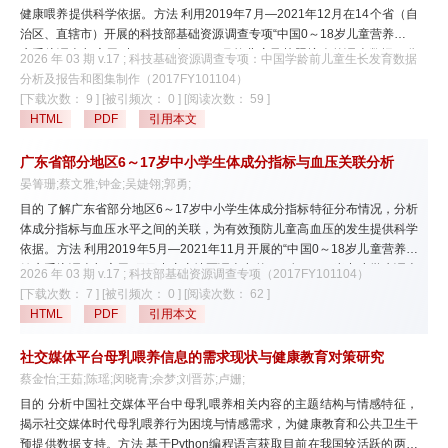
健康喂养提供科学依据。方法 利用2019年7月—2021年12月在14个省（自
体机构（4.6%），以上不同组间差异均有统计学意义（均P<0.05）。
请广大专家/作者相互转告，仔细甄
治区、直辖市）开展的科技部基础资源调查专项“中国0～18岁儿童营养与健
89.1%的托育机构能将食物在加工后30 min内供应到餐桌，仍有2.4%的托
别，以免上当受骗。如有疑问，请及时与
康系统调查与应用”中10 425名7～24月龄儿童及其照护人的调查数据，分
育机构餐食制作好后需有1 h以上的间隔才能供应到餐桌；自有食堂
2026 年 03 期 v.17 ; 科技基础资源调查专项：中国学龄前儿童生长发育数据
析7～12月龄组（4 589名）和13～24月龄组（5 836名）儿童的喂养情
本刊编辑部联系，电话：010-6217
[（22.12±14.68）min]和集团食堂[（22.22±11.37）min]出餐至进餐时间间
分析及报告和图集制作（2017FY101104）
况、人口学特征及家庭因素等数据，并采用χ2检验和多因素logistic回归分
隔较外送餐[（36.67±30.56）min]的间隔更短，差异有统计学意义
[下载次数： 9 ]
[被引频次： 0 ]
[阅读次数： 59 ]
0910。
析其继续母乳喂养的影响因素。结果 7～24月龄儿童总体继续母乳喂养率为
（P<0.05）。90.0%以上的托育机构配备食品安全管理人员，并定期召开膳
HTML
PDF
引用本文
48.7%(5 078/10 425)，其中7～12月龄组为68.2%(3 128/4 589),13～24月
食委员会会议。结论 备案托育机构提供集中用餐和自有食堂的比率较高，
龄组为33.4%(1 950/5 836)。7～12月龄儿童中，继续母乳喂养组与非继续
外送餐出餐至进餐间隔较长，应针对不同用餐形式及餐次进行针对性的膳食
广东省部分地区6～17岁中小学生体成分指标与血压关联分析
母乳喂养组儿童的低体重发生率差异具有统计学意义（P<0.05）;13～24月
《中国妇幼卫生杂志》编辑部
营养和食品安全指导。
晏箐珊;蔡文雅;钟金;吴婕翎;郭勇;
龄儿童中，继续母乳喂养与非继续母乳喂养组儿童的生长迟缓、低体重发生
2024年11月22日
目的 了解广东省部分地区6～17岁中小学生体成分指标特征分布情况，分析
率差异均有统计学意义（均P<0.05）。多因素分析显示，7～12月龄儿童继
体成分指标与血压水平之间的关联，为有效预防儿童高血压的发生提供科学
续母乳喂养与地区、民族、儿童生活状态及父亲文化程度相关。与居住在东
依据。方法 利用2019年5月—2021年11月开展的“中国0～18岁儿童营养与
北地区、非留守非流动以及父亲文化程度为小学及以下的儿童相比，居住在
健康系统调查与应用”项目中广东地区调查点的687名6～17岁中小学生调查
华东、西北和西南地区、双亲留守、父亲文化程度为大专及以上者继续母乳
2026 年 03 期 v.17 ; 科技部基础资源调查专项（2017FY101104）
数据，分析了解不同年龄段体成分和血压水平的分布情况，并采用相关性分
喂养的可能性较低（OR=0.786、0.330和
[下载次数： 7 ]
[被引频次： 0 ]
[阅读次数： 62 ]
析、线性回归及logistic回归分析对其体成分与血压的关联性进行分析。结果
0.206,P<0.05;OR=0.357,P<0.001;OR=0.690,P<0.05）；与汉族儿童相
HTML
PDF
引用本文
12～14岁和15～17岁年龄段男生的中位骨骼肌比率（分别为45.91%和
比，壮族儿童继续母乳喂养的可能性较高（OR=6.823,P<0.001）。13～24
48.08%）和瘦体重比率（分别为84.69%和71.23%）以及收缩压平均水平
月龄儿童中，继续母乳喂养主要受母亲文化程度和职业等因素影响。结论
社交媒体平台母乳喂养信息的需求现状与健康教育对策研究
[分别为（120.51±12.11）mmHg和（125.95±12.42）mmHg]显著高于女生
我国7～24月龄儿童继续母乳喂养率随月龄增长而下降，继续母乳喂养与儿
蔡金怡;王茹;陈瑶;闵晓青;佘梦;刘晋苏;卢姗;
（均P<0.01），而中位体脂百分比（分别为15.25%和12.90%）、脂肪质
童生长发育状况相关。继续母乳喂养情况受地区、民族、家庭看护状态、父
目的 分析中国社交媒体平台中母乳喂养相关内容的主题结构与情感特征，
量指数（分别为2.80 kg/m2和2.50 kg/m2）和内脏脂肪面积（分别为31.85
母文化程度等多种因素影响，应针对不同影响因素开展相应措施，提高继续
揭示社交媒体时代母乳喂养行为困境与情感需求，为健康教育和公共卫生干
cm2和28.20 cm2）则显著低于女生（均P<0.01）。7项体成分指标（体质
母乳喂养率，促进儿童健康生长。
预提供数据支持。方法 基于Python编程语言获取目前在我国较活跃的两个