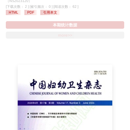
～3.46）、初潮年龄12～16岁（OR=0.66,95%CI:0.52～0.83）、月经周期
（NS2023120）
室，基础医疗用品配备率达90.0%以上，但流动水（78.1%）和视力表
间隔> 35 d(OR=0.33,95%CI:0.19～0.57)、以白肉为主的饮食模式
[下载次数： 2 ]
[被引频次： 0 ]
[阅读次数： 62 ]
（78.1%）配置不足；膳食供应中，96.0%的托育机构依赖第三方配餐；幼
（OR=0.65,95%CI:0.47～0.89）和以红肉为主的饮食模式
HTML
PDF
引用本文
儿生活设施方面，所有托育机构均配备专用床位、被褥及水杯架，但专用毛
（OR=0.67,95%CI:0.49～0.91）均为与痛经发生相关联的因素（均
巾（53.3%）与水杯（41.3%）配备率偏低。备案机构在卫生保健关键指
P<0.05）。有序logistic回归结果显示，年龄每增加1岁，痛经发生频率升高
本期统计数据
标，如保健人员医学专业背景及持证资质、保健室设置、食物留样等方面，
的风险增加22.00%(OR=1.22,95%CI:1.13～1.32)；体质指数每增加1
均显著优于未备案机构，备案机构的卫生保健管理更加系统规范、人员专业
more>>
kg/m2，痛经发生频率升高的风险增加5.00%(OR=1.05,95%CI:1.01～
化程度更高、设施配置更完善、膳食安全流程更可控。结论 深圳市南山区
1.09)；与月经初潮年龄异常（≤11岁或> 16岁）者相比，月经初潮年龄为
托育机构卫生保健工作呈现“基础达标、核心薄弱”的特征，其服务水平在专
12～16岁者痛经发生频率升高的风险降低32.00%(OR=0.68,95%CI:0.54～
职医学人员、保健室专业设施及第三方供餐监管等关键环节仍有待系统提
0.85)；有痛经遗传史者痛经发生频率升高的风险是无遗传史者的1.45倍
升。
（OR=1.45,95%CI:1.18～1.80），压力应对能力不足者痛经发生频率升高
的风险是总能应对者的1.38倍（OR=1.38,95%CI:1.22～1.58）。结论 深圳
市青少年女生原发性痛经发生率较高，呈现显著的心身共病特征。痛经发生
及发生频率和年龄、月经初潮年龄、痛经遗传史、压力应对能力等因素密切
相关，下一步可探索和制定对应的干预策略。